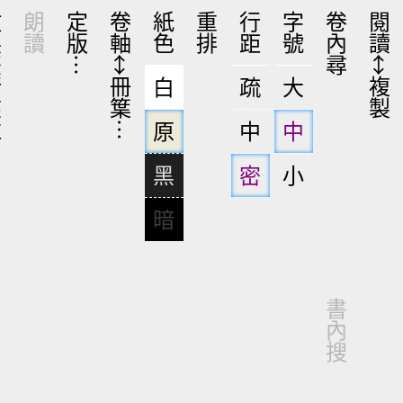
收展雙行夾注
朗讀
定版…
卷軸↔冊䈎…
紙色
重排
行距
字號
卷內尋
閱
白
疏
大
原
中
中
黑
密
小
暗
書內搜